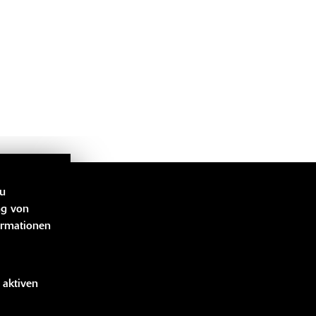
zu
LINKS
ng von
ormationen
bücher
 aktiven
idung