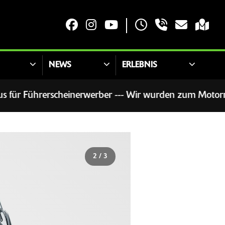
NEWS
ERLEBNIS
ührerscheinerwerber --- Wir wurden zum Motorradhändler 
2
/
3