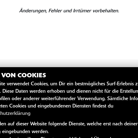
Änderungen, Fehler und Irrtümer vorbehalten.
Z VON COOKIES
ite verwendet Cookies, um Dir ein bestmögliches Surf-Erlebnis 
SZEITEN
WEITERE 
. Diese Daten werden erhoben und dienen nicht für die Erstellu
filen oder anderer weiterführender Verwendung. Sämtliche Inf
Youtube
ten Cookies und eingebundenen Diensten findest du
Kawasaki News
chutzerklärung
Kawasaki Hand
n auf dieser Website folgende Dienste, welche erst nach deiner
Kawasaki Bekle
 eingebunden werden.