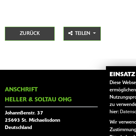
ZURÜCK
TEILEN
EINSAT
Diese Webse
ANSCHRIFT
ÖFFNUNG
ermöglichen
Nutzungspro
HELLER & SOLTAU OHG
zu verwende
hier:
Datens
Johannßenstr. 37
25693 St. Michaelisdonn
Wir verwende
Deutschland
Zustimmung