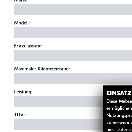
Marke:
Modell:
Erstzulassung:
Maximaler Kilometerstand:
Leistung:
EINSAT
Diese Webse
ermöglichen
TÜV:
Nutzungspro
zu verwende
hier:
Datens