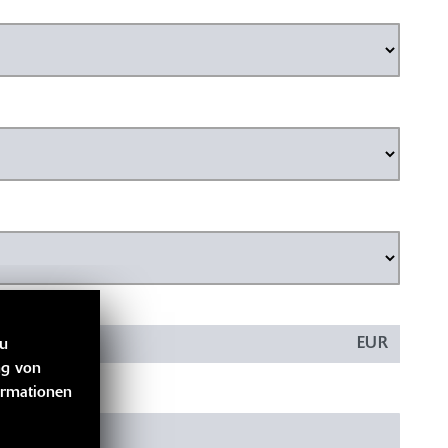
EUR
zu
ng von
ormationen