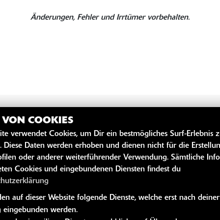
Änderungen, Fehler und Irrtümer vorbehalten.
Z VON COOKIES
ite verwendet Cookies, um Dir ein bestmögliches Surf-Erlebnis 
SZEITEN
WEITERE 
. Diese Daten werden erhoben und dienen nicht für die Erstellu
filen oder anderer weiterführender Verwendung. Sämtliche Inf
Youtube
ten Cookies und eingebundenen Diensten findest du
Kawasaki News
chutzerklärung
Kawasaki Hand
n auf dieser Website folgende Dienste, welche erst nach deiner
Kawasaki Bekle
 eingebunden werden.