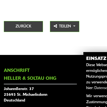
ZURÜCK
TEILEN
EINSAT
Diese Webse
ANSCHRIFT
ÖFFNUNG
ermöglichen
Nutzungspro
HELLER & SOLTAU OHG
zu verwende
hier:
Datens
Johannßenstr. 37
25693 St. Michaelisdonn
Wir verwende
Deutschland
Zustimmung