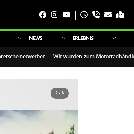
NEWS
ERLEBNIS
rwerber --- Wir wurden zum Motorradhändler des Jahres g
2
/
8