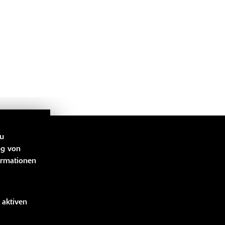
zu
LINKS
ng von
ormationen
bücher
 aktiven
idung